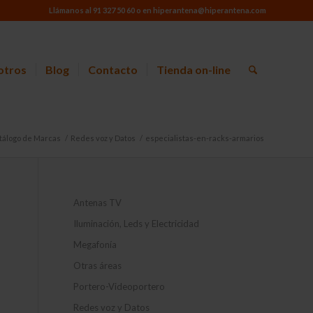
Llámanos al 91 327 50 60 o en hiperantena@hiperantena.com
otros
Blog
Contacto
Tienda on-line
tálogo de Marcas
/
Redes voz y Datos
/
especialistas-en-racks-armarios
Antenas TV
Iluminación, Leds y Electricidad
Megafonía
Otras áreas
Portero-Videoportero
Redes voz y Datos