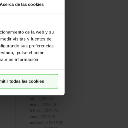
octubre 2022
(4)
Acerca de las cookies
mayo 2022
(4)
febrero 2022
(1)
enero 2022
(1)
noviembre 2021
(1)
ncionamiento de la web y su
octubre 2021
(1)
abril 2021
(1)
 medir visitas y fuentes de
marzo 2021
(2)
nfigurando sus preferencias
febrero 2021
(1)
restado, pulse el botón
noviembre 2020
(1)
a más información.
octubre 2020
(2)
septiembre 2020
(2)
agosto 2020
(1)
julio 2020
(2)
mitir todas las cookies
junio 2020
(1)
mayo 2020
(1)
abril 2020
(3)
marzo 2020
(2)
febrero 2020
(1)
enero 2020
(2)
noviembre 2019
(3)