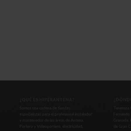
¿QUÉ ES HIPERANTENA?
¿DÓND
Somos una cadena de tiendas
Tenemos
especialistas para el profesional instalador
Fernando d
y mantenedor de las áreas de Antena,
Granada, 
Portero y Videoportero, electricidad,
de Gran C